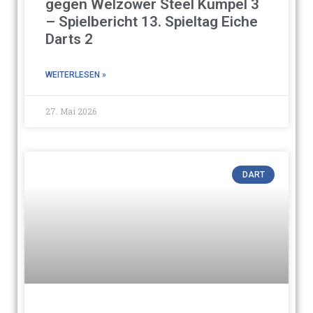
gegen Welzower Steel Kumpel 3
– Spielbericht 13. Spieltag Eiche
Darts 2
WEITERLESEN »
27. Mai 2026
DART