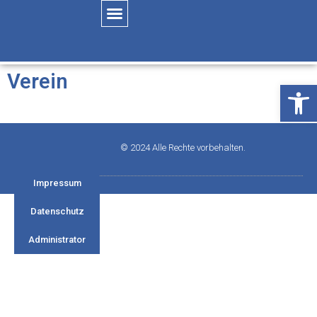
Verein
Öffne
© 2024 Alle Rechte vorbehalten.
Impressum
Datenschutz
Administrator