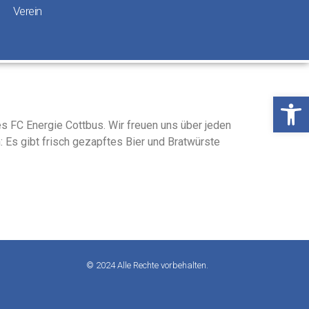
Verein
Öffne
s FC Energie Cottbus. Wir freuen uns über jeden
 Es gibt frisch gezapftes Bier und Bratwürste
© 2024 Alle Rechte vorbehalten.